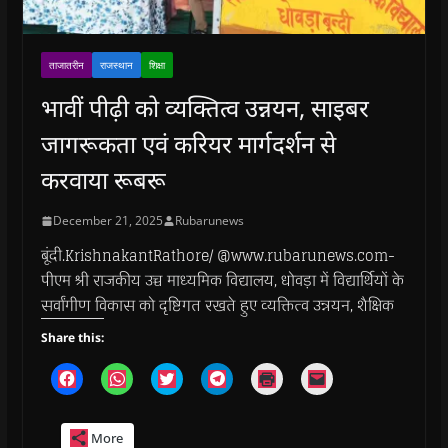
ताजातरीन
राजस्थान
शिक्षा
भावीं पीढ़ी को व्यक्तित्व उन्नयन, साइबर
जागरूकता एवं करियर मार्गदर्शन से
करवाया रूबरू
December 21, 2025
Rubarunews
बूंदी.KrishnakantRathore/ @www.rubarunews.com-
पीएम श्री राजकीय उच्च माध्यमिक विद्यालय, धोवड़ा में विद्यार्थियों के
सर्वांगीण विकास को दृष्टिगत रखते हुए व्यक्तित्व उन्नयन, शैक्षिक
Share this:
C
C
C
C
C
C
l
l
l
l
l
l
i
i
i
i
i
i
c
c
c
c
c
c
k
k
k
k
k
k
More
t
t
t
t
t
t