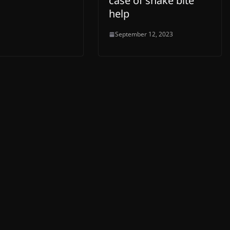
case of snake bite
help
September 12, 2023