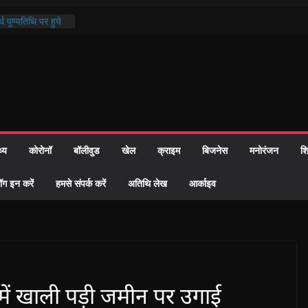
थ पुण्यतिथि पर हुये
 पाठ में भक्ति रस में
ाज को केवल वोट बैंक
नहीं दी – सैफी
 जितेन्द्र को मौके
मांतरण
पर हुआ 26 यूनिट
थ्य
कोरोनॉ
बॉलीवुड
खेल
क्राइम
बिजनेस
मनोरंजन
शि
्रशासन की तत्परता:
प्रमाण-पत्र
ॉग इन करें
हमसे संपर्क करें
अतिथि लेख
आर्काइव
ें खाली पड़ी जमीन पर उगाई