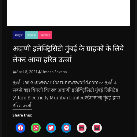
गैजेट्स
बिजनेस
महाराष्ट्र
अदाणी इलेक्ट्रिसिटी मुंबई के ग्राहकों के लिये
लेकर आया हरित ऊर्जा
April 8, 2021
Umesh Saxena
मुंबई.Desk/ @www.rubarunewsworld.com>> मुंबई का
सबसे बड़ा बिजली वितरक अदाणी इलेक्ट्रिसिटी मुंबई लिमिटेड
(Adani Electricity Mumbai Limitedएईएमएल) मुंबई द्वारा
हरित ऊर्जा
Share this:
C
C
C
C
C
C
l
l
l
l
l
l
i
i
i
i
i
i