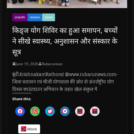
ताजातरीन
राजस्थान
स्वास्थ्य
किड्ज योग शिविर का हुआ समापन, बच्चों
ने सीखे स्वास्थ्य, अनुशासन और संस्कार के
सूत्र
June 19, 2026
Rubarunews
बूंदी.KrishnakantRathore/ @www.rubarunews.com-
जिला प्रशासन एवं श्रीजी योगशाला की ओर से अंतर्राष्ट्रीय योग
दिवस काउंटडाउन अभियान के तहत खेल संकुल में
Share this:
C
C
C
C
C
C
l
l
l
l
l
l
i
i
i
i
i
i
c
c
c
c
c
c
k
k
k
k
k
k
More
t
t
t
t
t
t
o
o
o
o
o
o