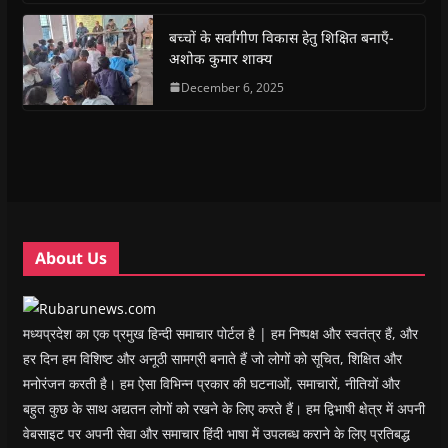
o
p
r
a
n
f
k
p
(
m
e
r
(
(
O
(
w
i
बच्चों के सर्वांगीण विकास हेतु शिक्षित बनाएँ-
O
O
p
O
w
e
अशोक कुमार शाक्य
p
p
e
p
i
n
e
e
n
e
n
d
n
n
s
December 6, 2025
n
d
(
s
s
i
s
o
O
i
i
n
i
w
p
n
n
n
n
)
e
n
n
e
n
n
e
e
w
e
s
w
w
w
w
i
w
w
i
w
n
i
i
n
i
n
n
n
d
n
e
d
d
o
d
w
o
o
w
o
w
w
w
)
w
i
About Us
)
)
)
n
d
o
w
)
मध्यप्रदेश का एक प्रमुख हिन्दी समाचार पोर्टल है | हम निष्पक्ष और स्वतंत्र हैं, और
हर दिन हम विशिष्ट और अनूठी सामग्री बनाते हैं जो लोगों को सूचित, शिक्षित और
मनोरंजन करती है। हम ऐसा विभिन्न प्रकार की घटनाओं, समाचारों, नीतियों और
बहुत कुछ के साथ अद्यतन लोगों को रखने के लिए करते हैं। हम द्विभाषी क्षेत्र में अपनी
वेबसाइट पर अपनी सेवा और समाचार हिंदी भाषा में उपलब्ध कराने के लिए प्रतिबद्ध