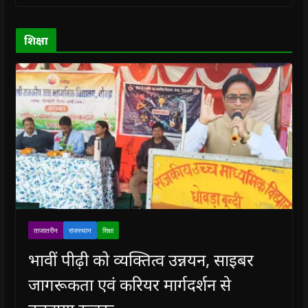
o
o
w
o
w
w
w
)
w
i
)
)
)
n
d
o
शिक्षा
w
)
ताजातरीन
राजस्थान
शिक्षा
भावीं पीढ़ी को व्यक्तित्व उन्नयन, साइबर
जागरूकता एवं करियर मार्गदर्शन से