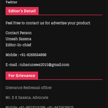
Twitter
Editor’s Detail
Feel Free to contact us for advertise your product.
Contact Person
Umesh Saxena
Editor-In-chief
Mobile :
+91-8269564898
E-mail : rubarunews2015@gmail.com
For Grievance
Grievance Redressal officer
Mr. D K Saxena, Advocate
Mobile: +91-9827016799, +91-9425676675