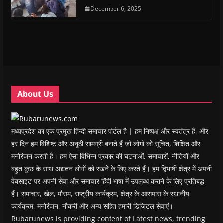
e
e
n
e
n
d
n
n
s
December 6, 2025
n
d
(
s
s
i
s
o
O
i
i
n
i
w
p
n
n
n
n
)
e
n
n
e
n
n
e
e
w
e
s
w
w
w
w
i
w
w
i
w
n
i
i
n
i
n
n
n
d
n
e
d
d
o
d
w
o
o
w
o
w
w
w
)
w
i
About Us
)
)
)
n
d
o
w
)
मध्यप्रदेश का एक प्रमुख हिन्दी समाचार पोर्टल है | हम निष्पक्ष और स्वतंत्र हैं, और
हर दिन हम विशिष्ट और अनूठी सामग्री बनाते हैं जो लोगों को सूचित, शिक्षित और
मनोरंजन करती है। हम ऐसा विभिन्न प्रकार की घटनाओं, समाचारों, नीतियों और
बहुत कुछ के साथ अद्यतन लोगों को रखने के लिए करते हैं। हम द्विभाषी क्षेत्र में अपनी
वेबसाइट पर अपनी सेवा और समाचार हिंदी भाषा में उपलब्ध कराने के लिए प्रतिबद्ध
हैं। समाचार, खेल, मौसम, राष्ट्रीय कार्यक्रम, क्षेत्र के आसपास के स्थानीय
कार्यक्रम, मनोरंजन, नौकरी और अन्य सहित हमारी डिजिटल सेवाएं।
Rubarunews is providing content of Latest news, trending