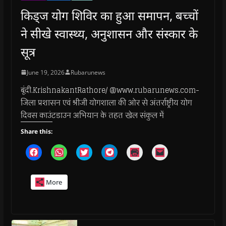
किड्ज योग शिविर का हुआ समापन, बच्चों
ने सीखे स्वास्थ्य, अनुशासन और संस्कार के
सूत्र
June 19, 2026
Rubarunews
बूंदी.KrishnakantRathore/ @www.rubarunews.com-
जिला प्रशासन एवं श्रीजी योगशाला की ओर से अंतर्राष्ट्रीय योग
दिवस काउंटडाउन अभियान के तहत खेल संकुल में
Share this:
C
C
C
C
C
C
l
l
l
l
l
l
i
i
i
i
i
i
c
c
c
c
c
c
k
k
k
k
k
k
More
t
t
t
t
t
t
o
o
o
o
o
o
s
s
s
s
p
e
h
h
h
h
r
m
a
a
a
a
i
a
r
r
r
r
n
i
e
e
e
e
t
l