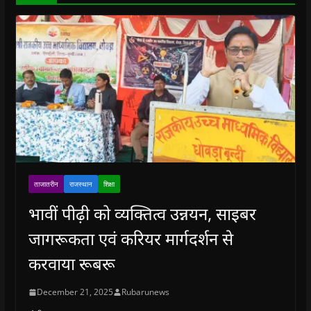
)
ताजातरीन
राजस्थान
शिक्षा
भावीं पीढ़ी को व्यक्तित्व उन्नयन, साइबर
जागरूकता एवं करियर मार्गदर्शन से
करवाया रूबरू
December 21, 2025
Rubarunews