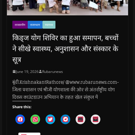
ताजातरीन
राजस्थान
स्वास्थ्य
किड्ज योग शिविर का हुआ समापन, बच्चों
ने सीखे स्वास्थ्य, अनुशासन और संस्कार के
सूत्र
June 19, 2026
Rubarunews
बूंदी.KrishnakantRathore/ @www.rubarunews.com-
जिला प्रशासन एवं श्रीजी योगशाला की ओर से अंतर्राष्ट्रीय योग
दिवस काउंटडाउन अभियान के तहत खेल संकुल में
Share this:
C
C
C
C
C
C
l
l
l
l
l
l
i
i
i
i
i
i
c
c
c
c
c
c
k
k
k
k
k
k