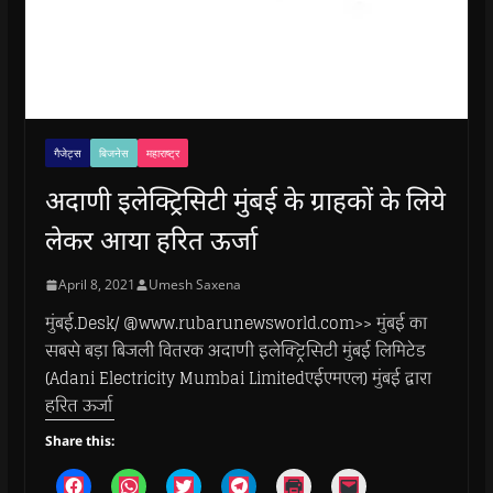
गैजेट्स
बिजनेस
महाराष्ट्र
अदाणी इलेक्ट्रिसिटी मुंबई के ग्राहकों के लिये
लेकर आया हरित ऊर्जा
April 8, 2021
Umesh Saxena
मुंबई.Desk/ @www.rubarunewsworld.com>> मुंबई का
सबसे बड़ा बिजली वितरक अदाणी इलेक्ट्रिसिटी मुंबई लिमिटेड
(Adani Electricity Mumbai Limitedएईएमएल) मुंबई द्वारा
हरित ऊर्जा
Share this:
C
C
C
C
C
C