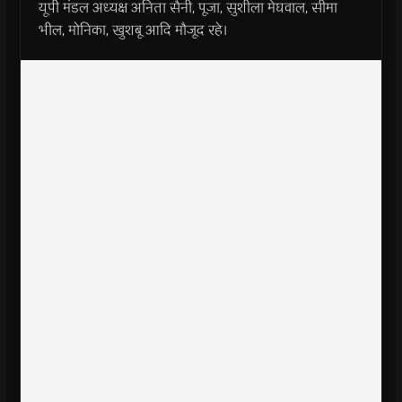
यूपी मंडल अध्यक्ष अनिता सैनी, पूजा, सुशीला मेघवाल, सीमा
भील, मोनिका, खुशबू आदि मौजूद रहे।