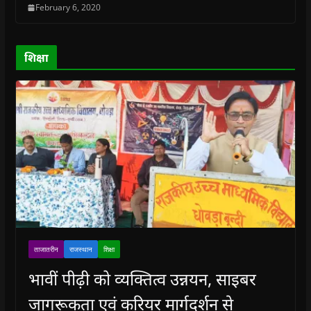
February 6, 2020
d
d
o
d
w
o
o
w
o
w
w
w
)
w
i
)
)
)
n
d
o
शिक्षा
w
)
ताजातरीन
राजस्थान
शिक्षा
भावीं पीढ़ी को व्यक्तित्व उन्नयन, साइबर
जागरूकता एवं करियर मार्गदर्शन से