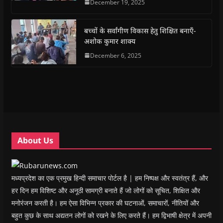
December 19, 2025
b
s
t
g
i
o
o
A
e
r
n
a
o
p
r
a
n
f
k
p
(
m
e
r
(
(
O
(
w
i
बच्चों के सर्वांगीण विकास हेतु शिक्षित बनाएँ-
O
O
p
O
w
e
अशोक कुमार शाक्य
p
p
e
p
i
n
e
e
n
e
n
d
n
n
s
December 6, 2025
n
d
(
s
s
i
s
o
O
i
i
n
i
w
p
n
n
n
n
)
e
n
n
e
n
n
e
e
w
e
s
w
w
w
w
i
w
w
i
w
n
i
i
n
i
n
n
n
d
n
e
d
d
o
d
w
o
o
w
o
w
w
w
)
w
i
About Us
)
)
)
n
d
o
w
)
मध्यप्रदेश का एक प्रमुख हिन्दी समाचार पोर्टल है | हम निष्पक्ष और स्वतंत्र हैं, और
हर दिन हम विशिष्ट और अनूठी सामग्री बनाते हैं जो लोगों को सूचित, शिक्षित और
मनोरंजन करती है। हम ऐसा विभिन्न प्रकार की घटनाओं, समाचारों, नीतियों और
बहुत कुछ के साथ अद्यतन लोगों को रखने के लिए करते हैं। हम द्विभाषी क्षेत्र में अपनी