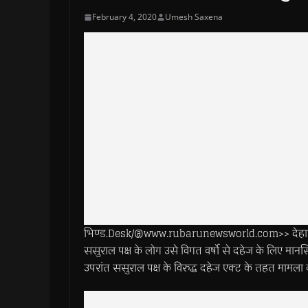
February 4, 2020
Umesh Saxena
भिण्ड.Desk/@www.rubarunewsworld.com>> देहात थाना 
ससुराल पक्ष के लोग उसे विगत वर्षो से दहेज के लिए मान
उपरांत ससुराल पक्ष के विरुद्ध दहेज एक्ट के तहत मामला 