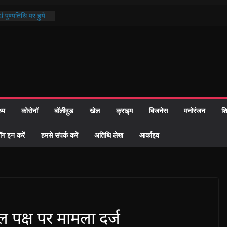
थ पुण्यतिथि पर हुये
 पाठ में भक्ति रस में
ाज को केवल वोट बैंक
नहीं दी – सैफी
 जितेन्द्र को मौके
मांतरण
पर हुआ 26 यूनिट
थ्य
कोरोनॉ
बॉलीवुड
खेल
क्राइम
बिजनेस
मनोरंजन
शि
्रशासन की तत्परता:
प्रमाण-पत्र
ॉग इन करें
हमसे संपर्क करें
अतिथि लेख
आर्काइव
ल पक्ष पर मामला दर्ज