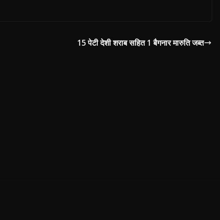
जाटव निवासी…
15 पेटी देशी शराब सहित 1 बैगनार मारुति जब्त