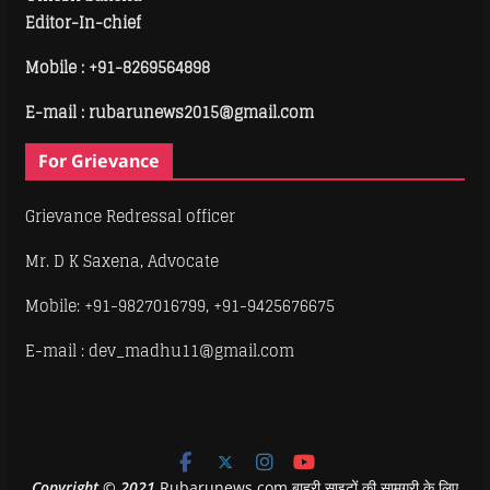
Editor-In-chief
Mobile :
+91-8269564898
E-mail : rubarunews2015@gmail.com
For Grievance
Grievance Redressal officer
Mr. D K Saxena, Advocate
Mobile: +91-9827016799, +91-9425676675
E-mail : dev_madhu11@gmail.com
Copyright
©
2021
Rubarunews.com बाहरी साइटों की सामग्री के लिए