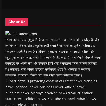
w
w
i
w
n
i
i
n
i
n
n
n
d
n
e
d
d
o
d
w
o
o
w
o
w
w
w
)
w
i
About Us
)
)
)
n
d
o
w
)
मध्यप्रदेश का एक प्रमुख हिन्दी समाचार पोर्टल है | हम निष्पक्ष और स्वतंत्र हैं, और
हर दिन हम विशिष्ट और अनूठी सामग्री बनाते हैं जो लोगों को सूचित, शिक्षित और
मनोरंजन करती है। हम ऐसा विभिन्न प्रकार की घटनाओं, समाचारों, नीतियों और
बहुत कुछ के साथ अद्यतन लोगों को रखने के लिए करते हैं। हम द्विभाषी क्षेत्र में अपनी
वेबसाइट पर अपनी सेवा और समाचार हिंदी भाषा में उपलब्ध कराने के लिए प्रतिबद्ध
हैं। समाचार, खेल, मौसम, राष्ट्रीय कार्यक्रम, क्षेत्र के आसपास के स्थानीय
कार्यक्रम, मनोरंजन, नौकरी और अन्य सहित हमारी डिजिटल सेवाएं।
Rubarunews is providing content of Latest news, trending
news, national news, business news, official news,
busniess news, Madhya pradesh news & Various other
state news, Political news, Youtube channel Rubarunews
and google web stories.