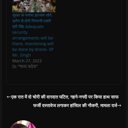
e
e
w
e
s
w
w
w
w
i
w
w
i
w
n
i
i
n
i
n
सुरक्षा के पर्याप्त इंतजाम रहेगे,
n
n
d
n
e
ड्रोन से होगी निगरानी-एसपी
d
d
o
d
w
o
o
w
o
w
श्री सिंह Adequate
w
w
)
w
i
security
)
)
)
n
d
arrangements will be
o
there, monitoring will
w
)
be done by drone- SP
Mr. Singh
March 27, 2023
In "मध्य प्रदेश"
एक रात में दो चोरी की वारदात घटित, गहने-नगदी पर किया हाथ साफ
फर्जी दस्तावेज लगाकर हांसिल की नौकरी, मामला दर्ज