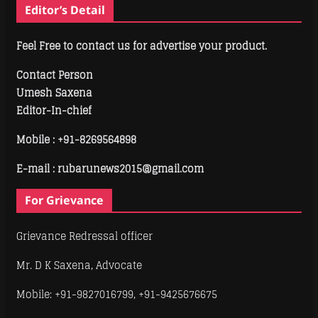
Editor’s Detail
Feel Free to contact us for advertise your product.
Contact Person
Umesh Saxena
Editor-In-chief
Mobile :
+91-8269564898
E-mail : rubarunews2015@gmail.com
For Grievance
Grievance Redressal officer
Mr. D K Saxena, Advocate
Mobile: +91-9827016799, +91-9425676675