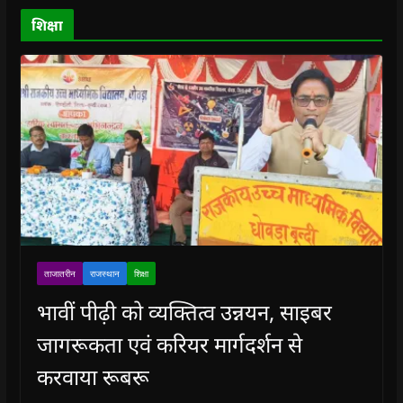
d
o
शिक्षा
w
)
ताजातरीन
राजस्थान
शिक्षा
भावीं पीढ़ी को व्यक्तित्व उन्नयन, साइबर
जागरूकता एवं करियर मार्गदर्शन से
करवाया रूबरू