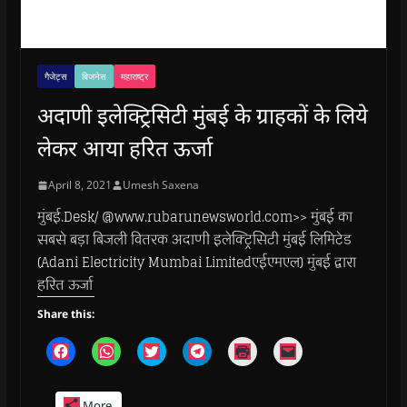
गैजेट्स
बिजनेस
महाराष्ट्र
अदाणी इलेक्ट्रिसिटी मुंबई के ग्राहकों के लिये
लेकर आया हरित ऊर्जा
April 8, 2021
Umesh Saxena
मुंबई.Desk/ @www.rubarunewsworld.com>> मुंबई का
सबसे बड़ा बिजली वितरक अदाणी इलेक्ट्रिसिटी मुंबई लिमिटेड
(Adani Electricity Mumbai Limitedएईएमएल) मुंबई द्वारा
हरित ऊर्जा
Share this:
C
C
C
C
C
C
l
l
l
l
l
l
i
i
i
i
i
i
c
c
c
c
c
c
k
k
k
k
k
k
More