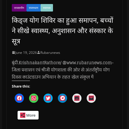
ताजातरीन
राजस्थान
स्वास्थ्य
किड्ज योग शिविर का हुआ समापन, बच्चों
ने सीखे स्वास्थ्य, अनुशासन और संस्कार के
सूत्र
June 19, 2026
Rubarunews
बूंदी.KrishnakantRathore/ @www.rubarunews.com-
जिला प्रशासन एवं श्रीजी योगशाला की ओर से अंतर्राष्ट्रीय योग
दिवस काउंटडाउन अभियान के तहत खेल संकुल में
Share this:
C
C
C
C
C
C
l
l
l
l
l
l
i
i
i
i
i
i
c
c
c
c
c
c
k
k
k
k
k
k
More
t
t
t
t
t
t
o
o
o
o
o
o
s
s
s
s
p
e
h
h
h
h
r
m