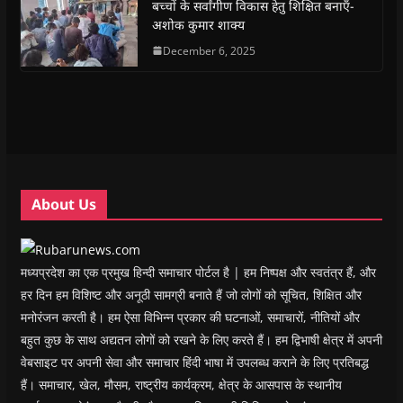
(
(
O
(
w
i
बच्चों के सर्वांगीण विकास हेतु शिक्षित बनाएँ-
O
O
p
O
w
e
अशोक कुमार शाक्य
p
p
e
p
i
n
e
e
n
e
n
d
n
n
s
December 6, 2025
n
d
(
s
s
i
s
o
O
i
i
n
i
w
p
n
n
n
n
)
e
n
n
e
n
n
e
e
w
e
s
w
w
w
w
i
w
w
i
w
n
i
i
n
i
n
n
n
d
n
e
d
d
o
d
w
o
o
w
o
w
w
w
)
w
i
About Us
)
)
)
n
d
o
w
)
मध्यप्रदेश का एक प्रमुख हिन्दी समाचार पोर्टल है | हम निष्पक्ष और स्वतंत्र हैं, और
हर दिन हम विशिष्ट और अनूठी सामग्री बनाते हैं जो लोगों को सूचित, शिक्षित और
मनोरंजन करती है। हम ऐसा विभिन्न प्रकार की घटनाओं, समाचारों, नीतियों और
बहुत कुछ के साथ अद्यतन लोगों को रखने के लिए करते हैं। हम द्विभाषी क्षेत्र में अपनी
वेबसाइट पर अपनी सेवा और समाचार हिंदी भाषा में उपलब्ध कराने के लिए प्रतिबद्ध
हैं। समाचार, खेल, मौसम, राष्ट्रीय कार्यक्रम, क्षेत्र के आसपास के स्थानीय