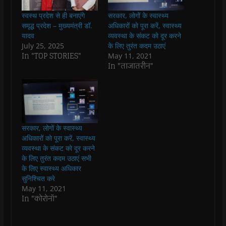
e
t
t
e
s
t
b
s
t
g
i
o
स्वस्थ प्रदेश से ही बनाएंगे
सरकार, लोगों के स्वास्थ्य
o
A
e
r
n
a
o
p
r
a
n
f
समृद्ध प्रदेश – मुख्यमंत्री डॉ.
अधिकारों को पूरा करें, स्वास्थ्य
k
p
(
m
e
r
यादव
व्यवस्था के संकट को दूर करने
(
(
O
(
w
i
O
O
p
O
w
e
July 25, 2025
के लिए तुरंत कदम उठाएं
p
p
e
p
i
n
In "TOP STORIES"
May 11, 2021
e
e
n
e
n
d
n
n
s
n
d
(
In "ताजातरीन"
s
s
i
s
o
O
i
i
n
i
w
p
n
n
n
n
)
e
n
n
e
n
n
e
e
w
e
s
w
w
w
w
i
w
w
i
w
n
i
i
n
i
n
n
n
d
n
e
सरकार, लोगों के स्वास्थ्य
d
d
o
d
w
o
o
w
o
w
अधिकारों को पूरा करें, स्वास्थ्य
w
w
)
w
i
व्यवस्था के संकट को दूर करने
)
)
)
n
d
के लिए तुरंत कदम उठाएं सभी
o
के लिए स्वास्थ्य अधिकार
w
)
सुनिश्चित करे
May 11, 2021
In "कोरोनॉ"