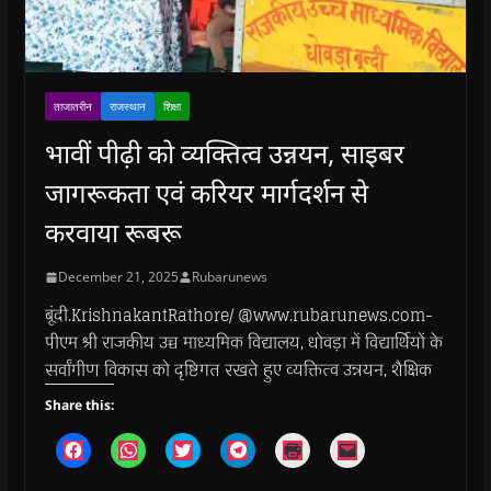
ताजातरीन
राजस्थान
शिक्षा
भावीं पीढ़ी को व्यक्तित्व उन्नयन, साइबर
जागरूकता एवं करियर मार्गदर्शन से
करवाया रूबरू
December 21, 2025
Rubarunews
बूंदी.KrishnakantRathore/ @www.rubarunews.com-
पीएम श्री राजकीय उच्च माध्यमिक विद्यालय, धोवड़ा में विद्यार्थियों के
सर्वांगीण विकास को दृष्टिगत रखते हुए व्यक्तित्व उन्नयन, शैक्षिक
Share this:
C
C
C
C
C
C
l
l
l
l
l
l
i
i
i
i
i
i
c
c
c
c
c
c