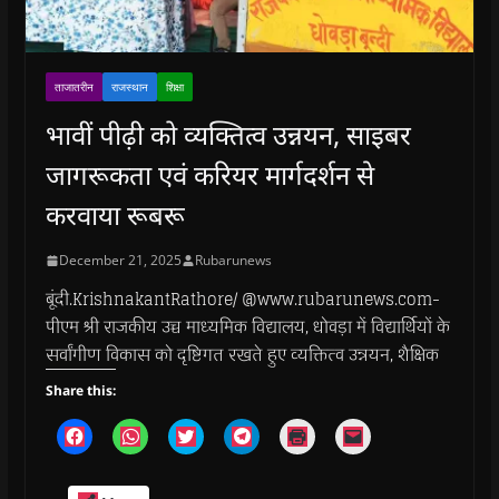
ताजातरीन
राजस्थान
शिक्षा
भावीं पीढ़ी को व्यक्तित्व उन्नयन, साइबर
जागरूकता एवं करियर मार्गदर्शन से
करवाया रूबरू
December 21, 2025
Rubarunews
बूंदी.KrishnakantRathore/ @www.rubarunews.com-
पीएम श्री राजकीय उच्च माध्यमिक विद्यालय, धोवड़ा में विद्यार्थियों के
सर्वांगीण विकास को दृष्टिगत रखते हुए व्यक्तित्व उन्नयन, शैक्षिक
Share this:
C
C
C
C
C
C
l
l
l
l
l
l
i
i
i
i
i
i
c
c
c
c
c
c
k
k
k
k
k
k