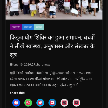
ताजातरीन
राजस्थान
स्वास्थ्य
किड्ज योग शिविर का हुआ समापन, बच्चों
ने सीखे स्वास्थ्य, अनुशासन और संस्कार के
सूत्र
June 19, 2026
Rubarunews
बूंदी.KrishnakantRathore/ @www.rubarunews.com-
जिला प्रशासन एवं श्रीजी योगशाला की ओर से अंतर्राष्ट्रीय योग
दिवस काउंटडाउन अभियान के तहत खेल संकुल में
Share this:
C
C
C
C
C
C
l
l
l
l
l
l