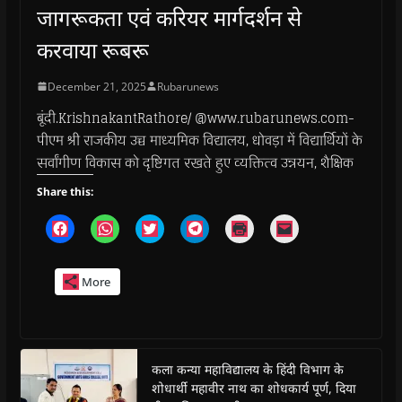
जागरूकता एवं करियर मार्गदर्शन से
करवाया रूबरू
December 21, 2025
Rubarunews
बूंदी.KrishnakantRathore/ @www.rubarunews.com-
पीएम श्री राजकीय उच्च माध्यमिक विद्यालय, धोवड़ा में विद्यार्थियों के
सर्वांगीण विकास को दृष्टिगत रखते हुए व्यक्तित्व उन्नयन, शैक्षिक
Share this:
C
C
C
C
C
C
l
l
l
l
l
l
i
i
i
i
i
i
c
c
c
c
c
c
k
k
k
k
k
k
More
t
t
t
t
t
t
o
o
o
o
o
o
s
s
s
s
p
e
h
h
h
h
r
m
a
a
a
a
i
a
r
r
r
r
n
i
e
e
e
e
t
l
o
o
o
o
(
a
कला कन्या महाविद्यालय के हिंदी विभाग के
n
n
n
n
O
l
शोधार्थी महावीर नाथ का शोधकार्य पूर्ण, दिया
F
W
T
T
p
i
a
h
w
e
e
n