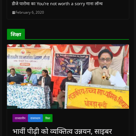
w
w
i
w
n
डीजे पारोमा का You’re not worth a sorry गाना लॉन्च
i
i
n
i
n
n
n
d
n
e
February 6, 2020
d
d
o
d
w
o
o
w
o
w
w
w
)
w
i
)
)
)
n
d
o
शिक्षा
w
)
ताजातरीन
राजस्थान
शिक्षा
भावीं पीढ़ी को व्यक्तित्व उन्नयन, साइबर