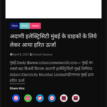
गैजेट्स
बिजनेस
महाराष्ट्र
अदाणी इलेक्ट्रिसिटी मुंबई के ग्राहकों के लिये
लेकर आया हरित ऊर्जा
April 8, 2021
Umesh Saxena
मुंबई.Desk/ @www.rubarunewsworld.com>> मुंबई का
सबसे बड़ा बिजली वितरक अदाणी इलेक्ट्रिसिटी मुंबई लिमिटेड
(Adani Electricity Mumbai Limitedएईएमएल) मुंबई द्वारा
हरित ऊर्जा
Share this:
C
C
C
C
C
C
l
l
l
l
l
l
i
i
i
i
i
i
c
c
c
c
c
c