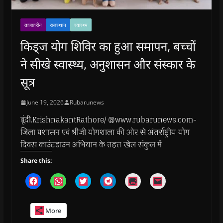
ताजातरीन
राजस्थान
स्वास्थ्य
किड्ज योग शिविर का हुआ समापन, बच्चों
ने सीखे स्वास्थ्य, अनुशासन और संस्कार के
सूत्र
June 19, 2026
Rubarunews
बूंदी.KrishnakantRathore/ @www.rubarunews.com-
जिला प्रशासन एवं श्रीजी योगशाला की ओर से अंतर्राष्ट्रीय योग
दिवस काउंटडाउन अभियान के तहत खेल संकुल में
Share this:
C
C
C
C
C
C
l
l
l
l
l
l
i
i
i
i
i
i
c
c
c
c
c
c
k
k
k
k
k
k
More
t
t
t
t
t
t
o
o
o
o
o
o