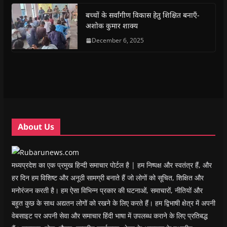
o
p
r
a
n
f
k
p
(
m
e
r
(
(
O
(
w
i
बच्चों के सर्वांगीण विकास हेतु शिक्षित बनाएँ-
O
O
p
O
w
e
अशोक कुमार शाक्य
p
p
e
p
i
n
e
e
n
e
n
d
n
n
s
December 6, 2025
n
d
(
s
s
i
s
o
O
i
i
n
i
w
p
n
n
n
n
)
e
n
n
e
n
n
e
e
w
e
s
w
w
w
w
i
w
w
i
w
n
i
i
n
i
n
n
n
d
n
e
d
d
o
d
w
o
o
w
o
w
w
w
)
w
i
About Us
)
)
)
n
d
o
w
)
मध्यप्रदेश का एक प्रमुख हिन्दी समाचार पोर्टल है | हम निष्पक्ष और स्वतंत्र हैं, और
हर दिन हम विशिष्ट और अनूठी सामग्री बनाते हैं जो लोगों को सूचित, शिक्षित और
मनोरंजन करती है। हम ऐसा विभिन्न प्रकार की घटनाओं, समाचारों, नीतियों और
बहुत कुछ के साथ अद्यतन लोगों को रखने के लिए करते हैं। हम द्विभाषी क्षेत्र में अपनी
वेबसाइट पर अपनी सेवा और समाचार हिंदी भाषा में उपलब्ध कराने के लिए प्रतिबद्ध