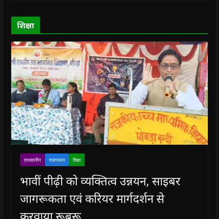
w
w
)
w
i
)
)
)
n
d
o
शिक्षा
w
)
ताजातरीन
राजस्थान
शिक्षा
भावीं पीढ़ी को व्यक्तित्व उन्नयन, साइबर
जागरूकता एवं करियर मार्गदर्शन से
करवाया रूबरू