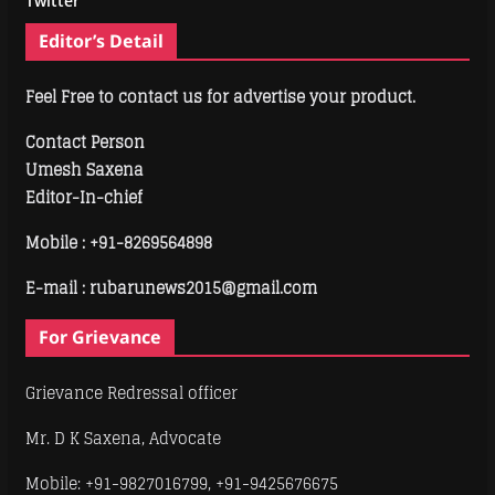
Twitter
Editor’s Detail
Feel Free to contact us for advertise your product.
Contact Person
Umesh Saxena
Editor-In-chief
Mobile :
+91-8269564898
E-mail : rubarunews2015@gmail.com
For Grievance
Grievance Redressal officer
Mr. D K Saxena, Advocate
Mobile: +91-9827016799, +91-9425676675