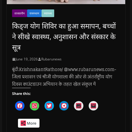
ताजातरीन
राजस्थान
स्वास्थ्य
किड्ज योग शिविर का हुआ समापन, बच्चों
ने सीखे स्वास्थ्य, अनुशासन और संस्कार के
सूत्र
June 19, 2026
Rubarunews
बूंदी.KrishnakantRathore/ @www.rubarunews.com-
जिला प्रशासन एवं श्रीजी योगशाला की ओर से अंतर्राष्ट्रीय योग
दिवस काउंटडाउन अभियान के तहत खेल संकुल में
Share this:
C
C
C
C
C
C
l
l
l
l
l
l
i
i
i
i
i
i
c
c
c
c
c
c
k
k
k
k
k
k
More
t
t
t
t
t
t
o
o
o
o
o
o
s
s
s
s
p
e