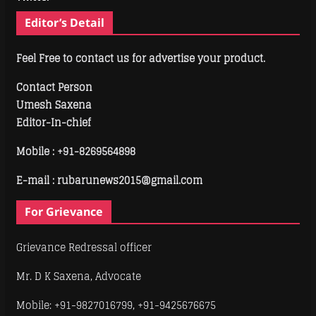
Editor’s Detail
Feel Free to contact us for advertise your product.
Contact Person
Umesh Saxena
Editor-In-chief
Mobile :
+91-8269564898
E-mail : rubarunews2015@gmail.com
For Grievance
Grievance Redressal officer
Mr. D K Saxena, Advocate
Mobile: +91-9827016799, +91-9425676675