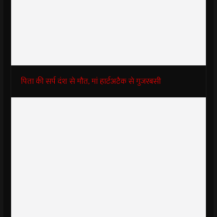
पिता की सर्प दंश से मौत, मां हार्टअटैक से गुजरबसी