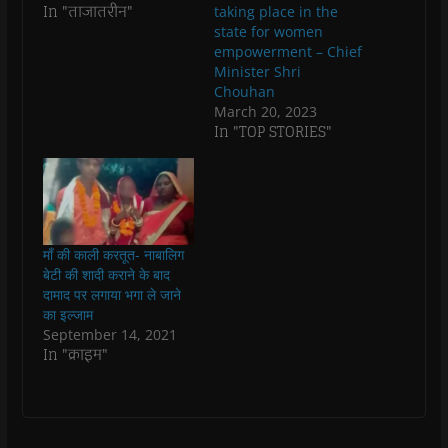
p
p
e
p
i
n
In "ताजातरीन"
taking place in the
e
e
n
e
n
d
n
n
s
n
d
(
state for women
s
s
i
s
o
O
empowerment – Chief
i
i
n
i
w
p
n
n
n
n
)
e
Minister Shri
n
n
e
n
n
Chouhan
e
e
w
e
s
w
w
w
w
i
March 20, 2023
w
w
i
w
n
In "TOP STORIES"
i
i
n
i
n
n
n
d
n
e
d
d
o
d
w
o
o
w
o
w
w
w
)
w
i
)
)
)
n
d
o
w
)
माँ की काली करतूत- नाबालिग
बेटी की शादी कराने के बाद
दामाद पर लगाया भगा ले जाने
का इल्जाम
September 14, 2021
In "क्राइम"