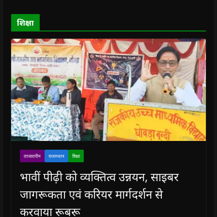
w
w
)
w
i
)
)
)
n
d
o
शिक्षा
w
)
ताजातरीन
राजस्थान
शिक्षा
भावीं पीढ़ी को व्यक्तित्व उन्नयन, साइबर
जागरूकता एवं करियर मार्गदर्शन से
करवाया रूबरू