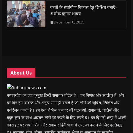
k
p
(
m
e
r
(
(
O
(
w
i
बच्चों के सर्वांगीण विकास हेतु शिक्षित बनाएँ-
O
O
p
O
w
e
अशोक कुमार शाक्य
p
p
e
p
i
n
e
e
n
e
n
d
n
n
s
December 6, 2025
n
d
(
s
s
i
s
o
O
i
i
n
i
w
p
n
n
n
n
)
e
n
n
e
n
n
e
e
w
e
s
w
w
w
w
i
w
w
i
w
n
i
i
n
i
n
n
n
d
n
e
d
d
o
d
w
o
o
w
o
w
w
w
)
w
i
About Us
)
)
)
n
d
o
w
)
मध्यप्रदेश का एक प्रमुख हिन्दी समाचार पोर्टल है | हम निष्पक्ष और स्वतंत्र हैं, और
हर दिन हम विशिष्ट और अनूठी सामग्री बनाते हैं जो लोगों को सूचित, शिक्षित और
मनोरंजन करती है। हम ऐसा विभिन्न प्रकार की घटनाओं, समाचारों, नीतियों और
बहुत कुछ के साथ अद्यतन लोगों को रखने के लिए करते हैं। हम द्विभाषी क्षेत्र में अपनी
वेबसाइट पर अपनी सेवा और समाचार हिंदी भाषा में उपलब्ध कराने के लिए प्रतिबद्ध
हैं। समाचार, खेल, मौसम, राष्ट्रीय कार्यक्रम, क्षेत्र के आसपास के स्थानीय