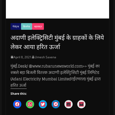
गैजेट्स
बिजनेस
महाराष्ट्र
अदाणी इलेक्ट्रिसिटी मुंबई के ग्राहकों के लिये
लेकर आया हरित ऊर्जा
April 8, 2021
Umesh Saxena
मुंबई.Desk/ @www.rubarunewsworld.com>> मुंबई का
सबसे बड़ा बिजली वितरक अदाणी इलेक्ट्रिसिटी मुंबई लिमिटेड
(Adani Electricity Mumbai Limitedएईएमएल) मुंबई द्वारा
हरित ऊर्जा
Share this:
C
C
C
C
C
C
l
l
l
l
l
l
i
i
i
i
i
i
c
c
c
c
c
c