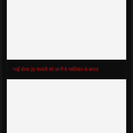
भाई बोला 26 फरवरी को आनी है ग्वालियर से बारात