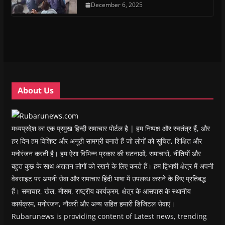
n
n
s
December 6, 2025
n
d
(
s
s
i
s
o
O
i
i
n
i
w
p
n
n
n
n
)
e
n
n
e
n
n
e
e
w
e
s
w
w
w
w
i
w
w
i
w
n
i
i
n
i
n
n
n
d
n
e
d
d
o
d
w
o
o
w
o
w
w
w
)
w
i
About Us
)
)
)
n
d
o
w
)
मध्यप्रदेश का एक प्रमुख हिन्दी समाचार पोर्टल है | हम निष्पक्ष और स्वतंत्र हैं, और
हर दिन हम विशिष्ट और अनूठी सामग्री बनाते हैं जो लोगों को सूचित, शिक्षित और
मनोरंजन करती है। हम ऐसा विभिन्न प्रकार की घटनाओं, समाचारों, नीतियों और
बहुत कुछ के साथ अद्यतन लोगों को रखने के लिए करते हैं। हम द्विभाषी क्षेत्र में अपनी
वेबसाइट पर अपनी सेवा और समाचार हिंदी भाषा में उपलब्ध कराने के लिए प्रतिबद्ध
हैं। समाचार, खेल, मौसम, राष्ट्रीय कार्यक्रम, क्षेत्र के आसपास के स्थानीय
कार्यक्रम, मनोरंजन, नौकरी और अन्य सहित हमारी डिजिटल सेवाएं।
Rubarunews is providing content of Latest news, trending