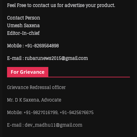
Feel Free to contact us for advertise your product.
Contact Person
Umesh Saxena
Editor-In-chief
Mobile :
+91-8269564898
E-mail : rubarunews2015@gmail.com
For Grievance
Grievance Redressal officer
Mr. D K Saxena, Advocate
Mobile: +91-9827016799, +91-9425676675
E-mail : dev_madhu11@gmail.com