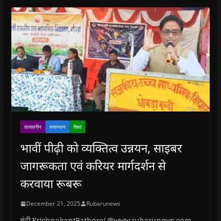
)
ताजातरीन
राजस्थान
शिक्षा
भावीं पीढ़ी को व्यक्तित्व उन्नयन, साइबर
जागरूकता एवं करियर मार्गदर्शन से
करवाया रूबरू
December 21, 2025
Rubarunews
बूंदी.KrishnakantRathore/ @www.rubarunews.com-