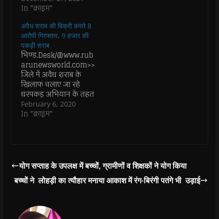
s
s
i
s
o
O
In "क्राइम"
i
i
n
i
w
p
n
n
n
n
)
e
n
n
e
n
n
अवैध शराब की बिक्री करते 8
e
e
w
e
s
w
w
w
w
i
आरोपी गिरफ्तार, 9 हजार की
w
w
i
w
n
पकड़ी शराब
i
i
n
i
n
n
n
d
n
e
भिण्ड.Desk/@www.rub
d
d
o
d
w
arunewsworld.com>>
o
o
w
o
w
w
w
)
w
i
जिले में अवैध शराब के
)
)
)
n
खिलाफ चलाए जा रहे
d
o
धरपकड़ अभियान के तहत
w
विभिन्न स्थानों से करीब नौ
February 6, 2020
)
हजार की अवैध शराब के
In "क्राइम"
साथ 8 आरोपियों को
गिरफ्तार किया गया है।
मेहगांव, मौ, दबोह, भारौली,
बरोही, मालनपुर, शहर
कोतवाली एवं देहात थाना
योग सप्ताह के उपलक्ष में बच्चों, ग्रामीणों व शिक्षकों ने योग किया
पुलिस ने आरोपियों के
बच्चों ने लोहड़ी का त्यौहार मनाया आकाश में रंग-बिरंगी पतंगे भी उड़ाई
विरुद्ध आबकारी एक्ट…