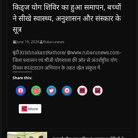
किड्ज योग शिविर का हुआ समापन, बच्चों
ने सीखे स्वास्थ्य, अनुशासन और संस्कार के
सूत्र
June 19, 2026
Rubarunews
बूंदी.KrishnakantRathore/ @www.rubarunews.com-
जिला प्रशासन एवं श्रीजी योगशाला की ओर से अंतर्राष्ट्रीय योग
दिवस काउंटडाउन अभियान के तहत खेल संकुल में
Share this:
C
C
C
C
C
C
l
l
l
l
l
l
i
i
i
i
i
i
c
c
c
c
c
c
k
k
k
k
k
k
More
t
t
t
t
t
t
o
o
o
o
o
o
s
s
s
s
p
e
h
h
h
h
r
m
a
a
a
a
i
a
r
r
r
r
n
i
e
e
e
e
t
l
o
o
o
o
(
a