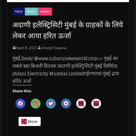
गैजेट्स
बिजनेस
महाराष्ट्र
अदाणी इलेक्ट्रिसिटी मुंबई के ग्राहकों के लिये
लेकर आया हरित ऊर्जा
April 8, 2021
Umesh Saxena
मुंबई.Desk/ @www.rubarunewsworld.com>> मुंबई का
सबसे बड़ा बिजली वितरक अदाणी इलेक्ट्रिसिटी मुंबई लिमिटेड
(Adani Electricity Mumbai Limitedएईएमएल) मुंबई द्वारा
हरित ऊर्जा
Share this:
C
C
C
C
C
C
l
l
l
l
l
l
i
i
i
i
i
i
c
c
c
c
c
c
k
k
k
k
k
k
More
t
t
t
t
t
t
o
o
o
o
o
o
s
s
s
s
p
e
h
h
h
h
r
m