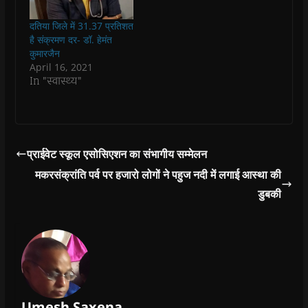
w
w
i
w
n
रतन मल्टी स्पेशलिटी
i
i
n
i
n
हॉस्पिटल मैं आगामी
n
n
d
n
e
दतिया जिले में 31.37 प्रतिशत
d
d
o
d
w
रविवार 31 जनबरी को
है संक्रमण दर- डॉ. हेमंत
o
o
w
o
w
ग्वालियर के प्रसिद्ध हृदय
w
w
)
w
i
कुमारजैन
)
)
)
n
रोग विशेषज्ञ डॉ आशीष
April 16, 2021
d
चौहान हृदय यानी…
o
In "स्वास्थ्य"
w
)
प्राईवेट स्कूल एसोसिएशन का संभागीय सम्मेलन
मकरसंक्रांति पर्व पर हजारो लोगों ने पहुज नदी में लगाई आस्था की
डुबकी
Umesh Saxena