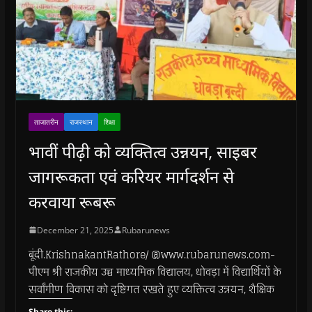
ताजातरीन
राजस्थान
शिक्षा
भावीं पीढ़ी को व्यक्तित्व उन्नयन, साइबर
जागरूकता एवं करियर मार्गदर्शन से
करवाया रूबरू
December 21, 2025
Rubarunews
बूंदी.KrishnakantRathore/ @www.rubarunews.com-
पीएम श्री राजकीय उच्च माध्यमिक विद्यालय, धोवड़ा में विद्यार्थियों के
सर्वांगीण विकास को दृष्टिगत रखते हुए व्यक्तित्व उन्नयन, शैक्षिक
Share this: