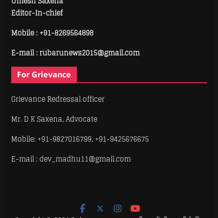
Umesh Saxena
Editor-In-chief
Mobile :
+91-8269564898
E-mail : rubarunews2015@gmail.com
For Grievance
Grievance Redressal officer
Mr. D K Saxena, Advocate
Mobile: +91-9827016799, +91-9425676675
E-mail : dev_madhu11@gmail.com