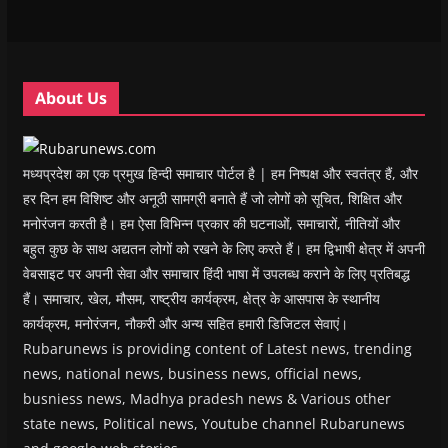
w
w
w
w
i
w
w
i
w
n
i
i
n
i
n
n
n
d
n
e
d
d
o
d
w
o
o
w
o
w
w
w
)
w
i
About Us
)
)
)
n
d
o
w
)
मध्यप्रदेश का एक प्रमुख हिन्दी समाचार पोर्टल है | हम निष्पक्ष और स्वतंत्र हैं, और
हर दिन हम विशिष्ट और अनूठी सामग्री बनाते हैं जो लोगों को सूचित, शिक्षित और
मनोरंजन करती है। हम ऐसा विभिन्न प्रकार की घटनाओं, समाचारों, नीतियों और
बहुत कुछ के साथ अद्यतन लोगों को रखने के लिए करते हैं। हम द्विभाषी क्षेत्र में अपनी
वेबसाइट पर अपनी सेवा और समाचार हिंदी भाषा में उपलब्ध कराने के लिए प्रतिबद्ध
हैं। समाचार, खेल, मौसम, राष्ट्रीय कार्यक्रम, क्षेत्र के आसपास के स्थानीय
कार्यक्रम, मनोरंजन, नौकरी और अन्य सहित हमारी डिजिटल सेवाएं।
Rubarunews is providing content of Latest news, trending
news, national news, business news, official news,
busniess news, Madhya pradesh news & Various other
state news, Political news, Youtube channel Rubarunews