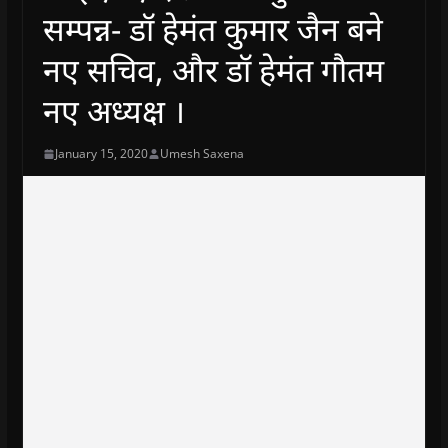
सम्पन्न- डॉ हेमंत कुमार जैन बने
नए सचिव, और डॉ हेमंत गौतम
नए अध्यक्ष ।
January 15, 2020
Umesh Saxena