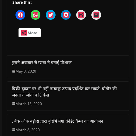
Share this:
C
C
C
C
C
C
l
l
l
l
l
l
i
i
i
i
i
i
c
c
c
c
c
c
k
k
k
k
k
k
More
t
t
t
t
t
t
o
o
o
o
o
o
s
s
s
s
p
e
h
h
h
h
r
m
a
a
a
a
i
a
r
r
r
r
n
i
e
e
e
e
t
l
o
o
o
o
(
a
पुराने अखबार से छात्रा ने बनाई पोशाक
n
n
n
n
O
l
F
W
T
T
p
i
May 3, 2020
a
h
w
e
e
n
c
a
i
l
n
k
e
t
t
e
s
t
b
s
t
g
i
o
बिक्री-दुकान पर भी नहीं तम्बाकू उत्पाद प्रदर्शित कर सकते: बोगोर की
o
A
e
r
n
a
o
p
r
a
n
f
जनता ने जीता कोर्ट केस
k
p
(
m
e
r
(
(
O
(
w
i
March 13, 2020
O
O
p
O
w
e
p
p
e
p
i
n
e
e
n
e
n
d
n
n
s
n
d
(
s
s
i
s
o
O
. बैंक ऑफ बड़ौदा द्वारा बूंदी’में मेगा क्रेडिट कैम्प का आयोजन
i
i
n
i
w
p
n
n
n
n
)
e
March 8, 2020
n
n
e
n
n