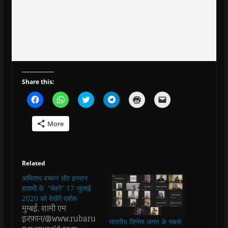
Share this:
C
C
C
C
C
C
l
l
l
l
l
l
i
i
i
i
i
i
c
c
c
c
c
c
More
k
k
k
k
k
k
t
t
t
t
t
t
o
o
o
o
o
o
s
s
s
s
p
e
h
h
h
h
r
m
a
a
a
a
i
a
Related
r
r
r
r
n
i
e
e
e
e
t
l
अमिताभ बच्चन और इमरान
o
o
o
o
(
a
n
n
n
n
O
l
हाशमी के “चेहरे” 17 जुलाई
F
W
T
T
p
i
a
h
w
e
e
n
2020 को देखेंगे दर्शक
c
a
i
l
n
k
मुम्बई. शामी एम
e
t
t
e
s
t
इरफ़ान/@www.rubaru
b
s
t
g
i
o
भारतीय सिनेमा जगत के सबसे
o
A
e
r
n
a