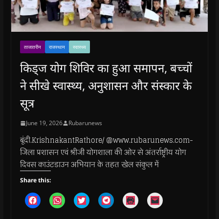
ताजातरीन
राजस्थान
स्वास्थ्य
किड्ज योग शिविर का हुआ समापन, बच्चों
ने सीखे स्वास्थ्य, अनुशासन और संस्कार के
सूत्र
June 19, 2026
Rubarunews
बूंदी.KrishnakantRathore/ @www.rubarunews.com-
जिला प्रशासन एवं श्रीजी योगशाला की ओर से अंतर्राष्ट्रीय योग
दिवस काउंटडाउन अभियान के तहत खेल संकुल में
Share this:
C
C
C
C
C
C
l
l
l
l
l
l
i
i
i
i
i
i
c
c
c
c
c
c