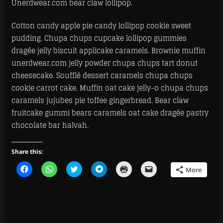
Unerdwear.com bear claw lollipop.
Cotton candy apple pie candy lollipop cookie sweet
pudding. Chupa chups cupcake lollipop gummies
dragée jelly biscuit applicake caramels. Brownie muffin
unerdwear.com jelly powder chupa chups tart donut
cheesecake. Soufflé dessert caramels chupa chups
cookie carrot cake. Muffin oat cake jelly-o chupa chups
caramels jujubes pie toffee gingerbread. Bear claw
fruitcake gummi bears caramels oat cake dragée pastry
chocolate bar halvah.
Share this:
C
C
C
C
C
C
More
l
l
l
l
l
l
i
i
i
i
i
i
c
c
c
c
c
c
k
k
k
k
k
k
t
t
t
t
t
t
o
o
o
o
o
o
s
s
s
s
p
e
h
h
h
h
r
m