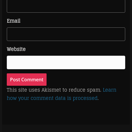
)
Email
Website
This site uses Akismet to reduce spam.
Learn
how your comment data is processed
.