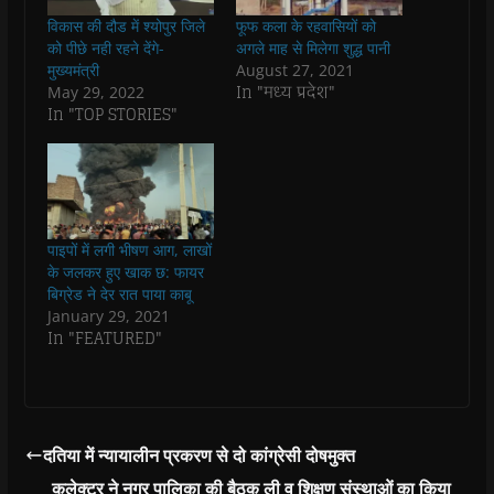
e
t
t
e
s
t
b
s
t
g
i
o
विकास की दौड में श्योपुर जिले
फूफ कला के रहवासियों को
o
A
e
r
n
a
o
p
r
a
n
f
को पीछे नही रहने देंगे-
अगले माह से मिलेगा शुद्ध पानी
k
p
(
m
e
r
मुख्यमंत्री
August 27, 2021
(
(
O
(
w
i
O
O
p
O
w
e
In "मध्य प्रदेश"
May 29, 2022
p
p
e
p
i
n
In "TOP STORIES"
e
e
n
e
n
d
n
n
s
n
d
(
s
s
i
s
o
O
i
i
n
i
w
p
n
n
n
n
)
e
n
n
e
n
n
e
e
w
e
s
w
w
w
w
i
w
w
i
w
n
i
i
n
i
n
पाइपों में लगी भीषण आग, लाखों
n
n
d
n
e
के जलकर हुए खाक छ: फायर
d
d
o
d
w
o
o
w
o
w
बिग्रेड ने देर रात पाया काबू
w
w
)
w
i
January 29, 2021
)
)
)
n
d
In "FEATURED"
o
w
)
दतिया में न्यायालीन प्रकरण से दो कांग्रेसी दोषमुक्त
कलेक्टर ने नगर पालिका की बैठक ली व शिक्षण संस्थाओं का किया