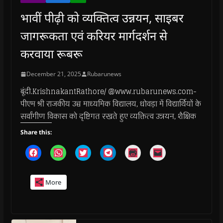
भावीं पीढ़ी को व्यक्तित्व उन्नयन, साइबर
जागरूकता एवं करियर मार्गदर्शन से
करवाया रूबरू
December 21, 2025
Rubarunews
बूंदी.KrishnakantRathore/ @www.rubarunews.com-
पीएम श्री राजकीय उच्च माध्यमिक विद्यालय, धोवड़ा में विद्यार्थियों के
सर्वांगीण विकास को दृष्टिगत रखते हुए व्यक्तित्व उन्नयन, शैक्षिक
Share this:
C
C
C
C
C
C
l
l
l
l
l
l
i
i
i
i
i
i
c
c
c
c
c
c
k
k
k
k
k
k
More
t
t
t
t
t
t
o
o
o
o
o
o
s
s
s
s
p
e
h
h
h
h
r
m
a
a
a
a
i
a
r
r
r
r
n
i
e
e
e
e
t
l