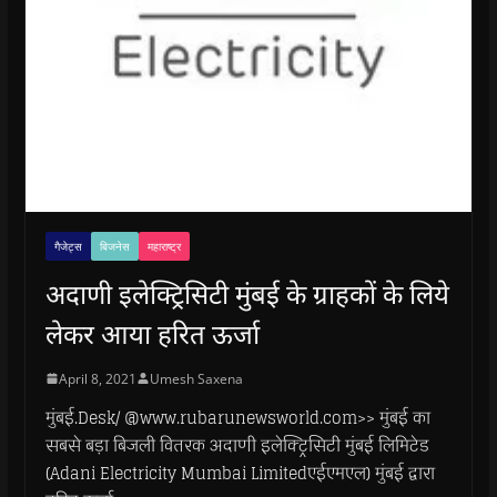
गैजेट्स
बिजनेस
महाराष्ट्र
अदाणी इलेक्ट्रिसिटी मुंबई के ग्राहकों के लिये
लेकर आया हरित ऊर्जा
April 8, 2021
Umesh Saxena
मुंबई.Desk/ @www.rubarunewsworld.com>> मुंबई का
सबसे बड़ा बिजली वितरक अदाणी इलेक्ट्रिसिटी मुंबई लिमिटेड
(Adani Electricity Mumbai Limitedएईएमएल) मुंबई द्वारा