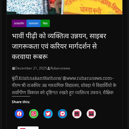
ताजातरीन
राजस्थान
शिक्षा
भावीं पीढ़ी को व्यक्तित्व उन्नयन, साइबर
जागरूकता एवं करियर मार्गदर्शन से
करवाया रूबरू
December 21, 2025
Rubarunews
बूंदी.KrishnakantRathore/ @www.rubarunews.com-
पीएम श्री राजकीय उच्च माध्यमिक विद्यालय, धोवड़ा में विद्यार्थियों के
सर्वांगीण विकास को दृष्टिगत रखते हुए व्यक्तित्व उन्नयन, शैक्षिक
Share this:
C
C
C
C
C
C
l
l
l
l
l
l
i
i
i
i
i
i
c
c
c
c
c
c
k
k
k
k
k
k