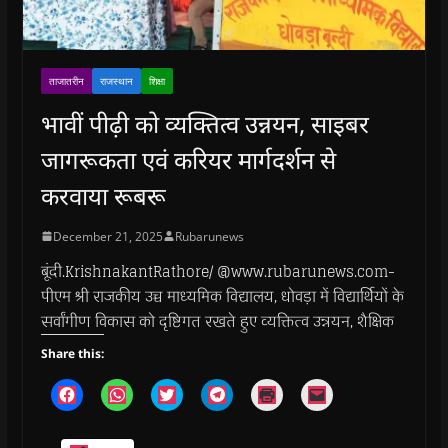
ताजातरीन
राजस्थान
शिक्षा
भावीं पीढ़ी को व्यक्तित्व उन्नयन, साइबर
जागरूकता एवं करियर मार्गदर्शन से
करवाया रूबरू
December 21, 2025
Rubarunews
बूंदी.KrishnakantRathore/ @www.rubarunews.com-
पीएम श्री राजकीय उच्च माध्यमिक विद्यालय, धोवड़ा में विद्यार्थियों के
सर्वांगीण विकास को दृष्टिगत रखते हुए व्यक्तित्व उन्नयन, शैक्षिक
Share this:
C
C
C
C
C
C
l
l
l
l
l
l
i
i
i
i
i
i
c
c
c
c
c
c
k
k
k
k
k
k