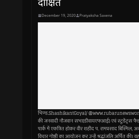
दीक्षित
December 19, 2020
Pratyaksha Saxena
भिण्ड.ShashikantGoyal/ @www.rubarunewsworld.com
की जनवादी नौजवान सभा(डीवायएफआई) एवं स्टूडेंट्स फै
पार्क में एकत्रित होकर वीर शहीद प. रामप्रसाद बिस्मिल, अ
विचार गोष्ठी का आयोजन कर उन्हें श्रद्धांजलि अर्पित की।