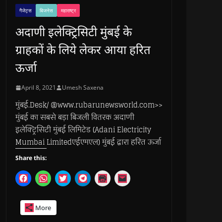
गैजेट्स
बिजनेस
महाराष्ट्र
अदाणी इलेक्ट्रिसिटी मुंबई के
ग्राहकों के लिये लेकर आया हरित
ऊर्जा
April 8, 2021
Umesh Saxena
मुंबई.Desk/ @www.rubarunewsworld.com>>
मुंबई का सबसे बड़ा बिजली वितरक अदाणी
इलेक्ट्रिसिटी मुंबई लिमिटेड (Adani Electricity
Mumbai Limitedएईएमएल) मुंबई द्वारा हरित ऊर्जा
Share this:
C
C
C
C
C
C
l
l
l
l
l
l
i
i
i
i
i
i
c
c
c
c
c
c
k
k
k
k
k
k
More
t
t
t
t
t
t
o
o
o
o
o
o