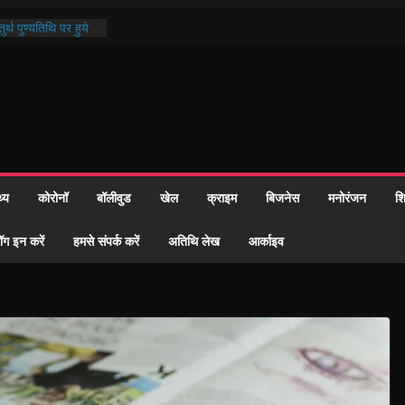
प्रशासन की तत्परता:
ह प्रमाण-पत्र
र्थ पुण्यतिथि पर हुये
्ड पाठ में भक्ति रस में
माज को केवल वोट बैंक
ी नहीं दी – सैफी
हे जितेन्द्र को मौके
नामांतरण
 पर हुआ 26 यूनिट
थ्य
कोरोनॉ
बॉलीवुड
खेल
क्राइम
बिजनेस
मनोरंजन
शि
ॉग इन करें
हमसे संपर्क करें
अतिथि लेख
आर्काइव