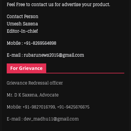
Feel Free to contact us for advertise your product.
Contact Person
Umesh Saxena
Editor-In-chief
Mobile :
+91-8269564898
E-mail : rubarunews2015@gmail.com
For Grievance
Grievance Redressal officer
Mr. D K Saxena, Advocate
Mobile: +91-9827016799, +91-9425676675
E-mail : dev_madhu11@gmail.com