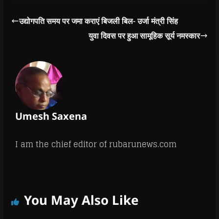
एसडीएम अटेर अभिषेक
)
)
)
n
चौरसिया, सीएमएचओ डॉ
d
अजीत मिश्रा, जनपद…
o
उद्योगपति समय पर जमा कराएं बिजली बिल- उर्जा मंत्री सिंह
w
)
युवा दिवस पर हुआ सामूहिक सूर्य नमस्कार
Umesh Saxena
I am the chief editor of rubarunews.com
You May Also Like