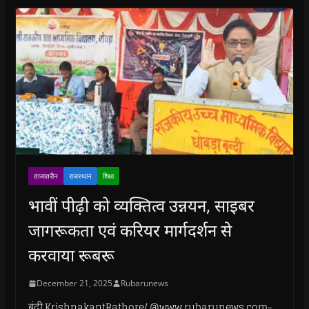
ताजातरीन
राजस्थान
शिक्षा
भावीं पीढ़ी को व्यक्तित्व उन्नयन, साइबर
जागरूकता एवं करियर मार्गदर्शन से
करवाया रूबरू
December 21, 2025
Rubarunews
बूंदी.KrishnakantRathore/ @www.rubarunews.com-