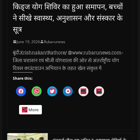
किड्ज योग शिविर का हुआ समापन, बच्चों
ने सीखे स्वास्थ्य, अनुशासन और संस्कार के
सूत्र
June 19, 2026
Rubarunews
बूंदी.KrishnakantRathore/ @www.rubarunews.com-
जिला प्रशासन एवं श्रीजी योगशाला की ओर से अंतर्राष्ट्रीय योग
दिवस काउंटडाउन अभियान के तहत खेल संकुल में
Share this:
C
C
C
C
C
C
l
l
l
l
l
l
i
i
i
i
i
i
c
c
c
c
c
c
k
k
k
k
k
k
More
t
t
t
t
t
t
o
o
o
o
o
o
s
s
s
s
p
e
h
h
h
h
r
m
a
a
a
a
i
a
r
r
r
r
n
i
e
e
e
e
t
l
o
o
o
o
(
a