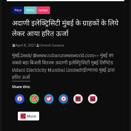
गैजेट्स
बिजनेस
महाराष्ट्र
अदाणी इलेक्ट्रिसिटी मुंबई के ग्राहकों के लिये
लेकर आया हरित ऊर्जा
April 8, 2021
Umesh Saxena
मुंबई.Desk/ @www.rubarunewsworld.com>> मुंबई का
सबसे बड़ा बिजली वितरक अदाणी इलेक्ट्रिसिटी मुंबई लिमिटेड
(Adani Electricity Mumbai Limitedएईएमएल) मुंबई द्वारा
हरित ऊर्जा
Share this:
C
C
C
C
C
C
l
l
l
l
l
l
i
i
i
i
i
i
c
c
c
c
c
c
k
k
k
k
k
k
More
t
t
t
t
t
t
o
o
o
o
o
o
s
s
s
s
p
e
h
h
h
h
r
m