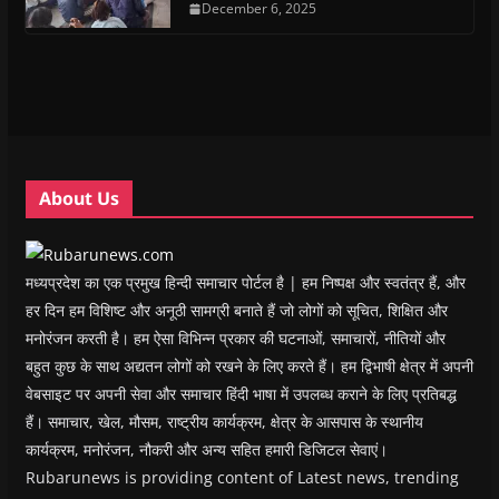
n
n
s
December 6, 2025
n
d
(
s
s
i
s
o
O
i
i
n
i
w
p
n
n
n
n
)
e
n
n
e
n
n
e
e
w
e
s
w
w
w
w
i
w
w
i
w
n
i
i
n
i
n
n
n
d
n
e
d
d
o
d
w
o
o
w
o
w
w
w
)
w
i
About Us
)
)
)
n
d
o
w
)
मध्यप्रदेश का एक प्रमुख हिन्दी समाचार पोर्टल है | हम निष्पक्ष और स्वतंत्र हैं, और
हर दिन हम विशिष्ट और अनूठी सामग्री बनाते हैं जो लोगों को सूचित, शिक्षित और
मनोरंजन करती है। हम ऐसा विभिन्न प्रकार की घटनाओं, समाचारों, नीतियों और
बहुत कुछ के साथ अद्यतन लोगों को रखने के लिए करते हैं। हम द्विभाषी क्षेत्र में अपनी
वेबसाइट पर अपनी सेवा और समाचार हिंदी भाषा में उपलब्ध कराने के लिए प्रतिबद्ध
हैं। समाचार, खेल, मौसम, राष्ट्रीय कार्यक्रम, क्षेत्र के आसपास के स्थानीय
कार्यक्रम, मनोरंजन, नौकरी और अन्य सहित हमारी डिजिटल सेवाएं।
Rubarunews is providing content of Latest news, trending